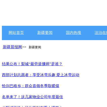
网站首页
新疆要闻
国内热搜
法治在
新疆晨报网
>>
新疆要闻
结果公布！梨城“最劳道馕师”是谁？
西部计划志愿者：享受冰雪乐趣 爱上冰雪运动
恰尔巴格乡：群众喜领冬季取暖煤
名单来了！这几家物业公司年度最佳