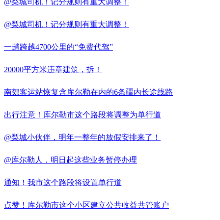
@梨城司机！记分规则有重大调整！
@梨城司机！记分规则有重大调整！
一趟跨越4700公里的“免费代驾”
20000平方米违章建筑，拆！
南郊客运站恢复含库尔勒在内的6条疆内长途线路
出行注意！库尔勒市这个路段将调整为单行道
@梨城小伙伴，明年一整年的放假安排来了！
@库尔勒人，明日起这些业务暂停办理
通知！我市这个路段将设置单行道
点赞！库尔勒市这个小区建立公共收益共管账户