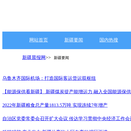
网站首页
新疆要闻
国内热搜
新疆晨报网
>>
新疆要闻
乌鲁木齐国际机场：打造国际客运货运双枢纽
【能源保供看新疆】 新疆煤炭提产能增运力 融入全国能源保
2022年新疆粮食总产量1813.5万吨 实现连续7年增产
自治区党委常委会召开扩大会议 传达学习贯彻中央经济工作会