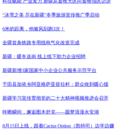
科技赋能 产业发力 新疆从畜牧大区向畜牧强区迈进
“冰雪之美 尽在新疆”冬季旅游宣传推广季启动
6米的距离，他被风刮跑3次！
全疆首条铁路专用线电气化改造完成
新疆：暖冬送岗 线上线下助力企业招聘
新疆新增3家国家中小企业公共服务示范平台
于田县加依乡阿亚格萨亚提拉村：群众收到暖心煤
新疆学习宣传贯彻党的二十大精神视频推进会召开
咔嚓瞬间，邂逅图木舒克——圆梦浪漫永安湖
8月15日上线，跟着Cactus Option（凯特司）边学边赚