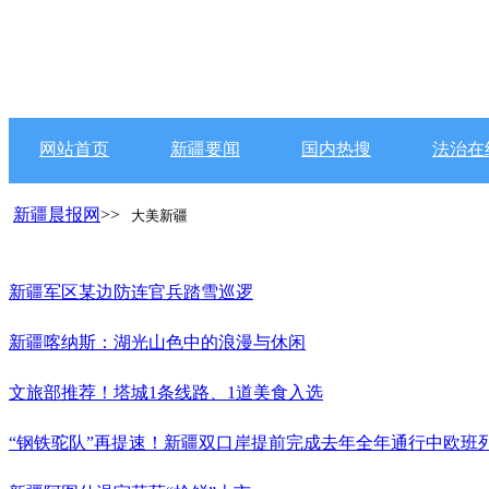
网站首页
新疆要闻
国内热搜
法治在
新疆晨报网
>>
大美新疆
新疆军区某边防连官兵踏雪巡逻
新疆喀纳斯：湖光山色中的浪漫与休闲
文旅部推荐！塔城1条线路、1道美食入选
“钢铁驼队”再提速！新疆双口岸提前完成去年全年通行中欧班