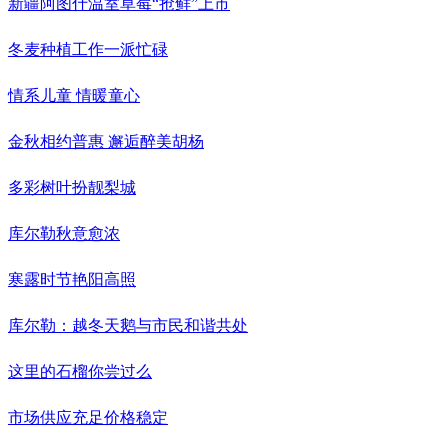
新疆阿图什温室草莓“抢鲜”上市
冬麦种植工作一派忙碌
情系儿童 情暖童心
金秋相约普惠 邂逅醉美胡杨
多彩树叶扮靓梨城
库尔勒秋意愈浓
寒露时节艳阳高照
库尔勒：越冬天鹅与市民和谐共处
这里的石榴你尝过么
市场供应充足价格稳定