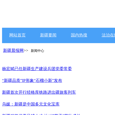
网站首页
新疆要闻
国内热搜
法治在
新疆晨报网
>>
新闻中心
杨宏斌已任新疆生产建设兵团党委常委
“新疆品质”IP形象“石榴小新”发布
新疆首次开行经格库铁路进出疆旅客列车
乌媒：新疆是中国多元文化宝库