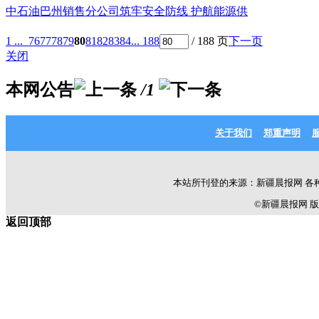
中石油巴州销售分公司筑牢安全防线 护航能源供
1 ...
76
77
78
79
80
81
82
83
84
... 188
/ 188 页
下一页
关闭
本网公告
/1
关于我们
郑重声明
本站所刊登的来源：新疆晨报网 各
©新疆晨报网 版权所有 C
返回顶部