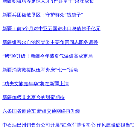
新疆积极培养足球人才 让“好苗子”茁壮成长
新疆兵团额敏垦区：守护群众“钱袋子”
新疆：前5个月对中亚五国进出口总值超千亿元
新疆维吾尔自治区党委主要负责同志职务调整
“烤”验升级！新疆今年盛夏气温偏高成定局
新疆消防救援队伍举办庆“七一”活动
“功夫文旅嘉年华”将在新疆上演
新疆伽师县米夏乡的甜蜜期待
六条国省道通车 新疆交通网络再升级
中石油巴州销售分公司开展“红色军博悟初心 作风建设砺担当”