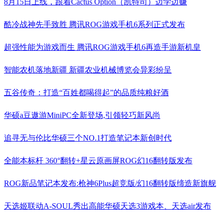
8月15日上线，跟着Cactus Option（凯特司）边学边赚
酷冷战神先手致胜 腾讯ROG游戏手机6系列正式发布
超强性能为游戏而生 腾讯ROG游戏手机6再造手游新机皇
智能农机落地新疆 新疆农业机械博览会异彩纷呈
五谷传奇：打造“百姓都喝得起”的品质纯粮好酒
华硕a豆遨游MiniPC全新登场,引领轻巧新风尚
追寻无与伦比华硕三个NO.1打造笔记本新创时代
全能本标杆 360°翻转+星云原画屏ROG幻16翻转版发布
ROG新品笔记本发布:枪神6Plus超竞版/幻16翻转版缔造新旗舰
天选姬联动A-SOUL秀出高能华硕天选3游戏本、天选air发布