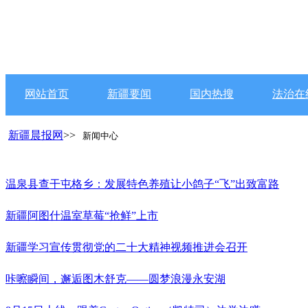
网站首页
新疆要闻
国内热搜
法治在
新疆晨报网
>>
新闻中心
温泉县查干屯格乡：发展特色养殖让小鸽子“飞”出致富路
新疆阿图什温室草莓“抢鲜”上市
新疆学习宣传贯彻党的二十大精神视频推进会召开
咔嚓瞬间，邂逅图木舒克——圆梦浪漫永安湖