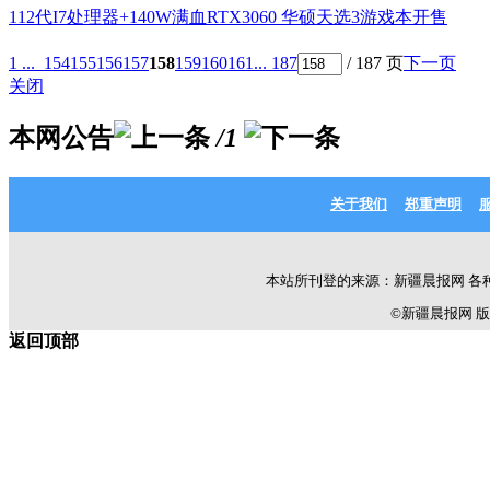
112代I7处理器+140W满血RTX3060 华硕天选3游戏本开售
1 ...
154
155
156
157
158
159
160
161
... 187
/ 187 页
下一页
关闭
本网公告
/1
关于我们
郑重声明
本站所刊登的来源：新疆晨报网 各
©新疆晨报网 版权所有 C
返回顶部