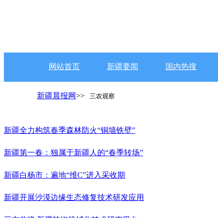
网站首页
新疆要闻
国内热搜
新疆晨报网
>>
三农观察
新疆全力构筑春季森林防火“铜墙铁壁”
新疆第一春：独属于新疆人的“春季转场”
新疆白杨市：遍地“维C”进入采收期
新疆开展沙漠边缘生态修复技术研发应用