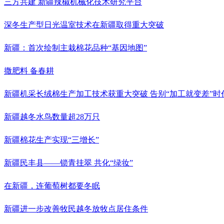
三方共建 新疆辣椒机械化技术研究平台
深冬生产型日光温室技术在新疆取得重大突破
新疆：首次绘制主栽棉花品种“基因地图”
撒肥料 备春耕
新疆机采长绒棉生产加工技术获重大突破 告别“加工就变差”时
新疆越冬水鸟数量超28万只
新疆棉花生产实现“三增长”
新疆民丰县——锁青挂翠 共化“绿妆”
在新疆，连葡萄树都要冬眠
新疆进一步改善牧民越冬放牧点居住条件