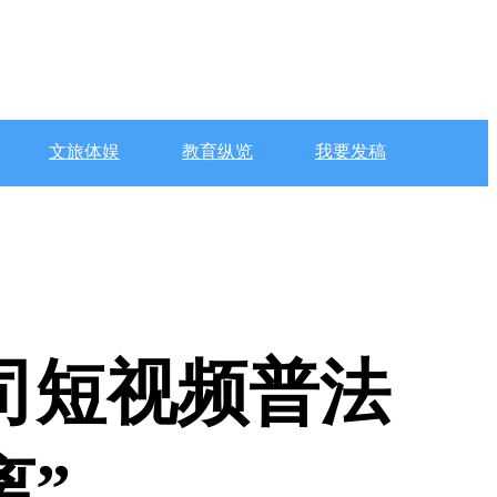
文旅体娱
教育纵览
我要发稿
司短视频普法
离”