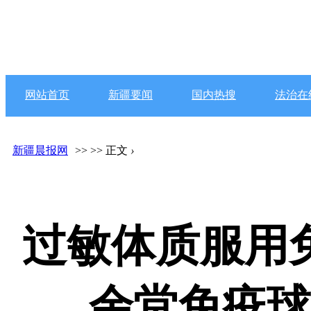
网站首页
新疆要闻
国内热搜
法治在
新疆晨报网
>>
>> 正文
›
过敏体质服用
余堂免疫球