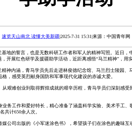
速览天山南北 读懂大美新疆
|
2025-7-31 15:31
|
来源：中国青年网
基地的誓言，也是无数科研工作者和军人的精神写照。近日，中
题，开展红色研学及援疆助学活动，近距离感悟“马兰精神”，用
精神内涵，青马学员先后走进林俊德纪念馆、马兰烈士陵园、
品格，感受英烈献身国防和军事现代化建设的赤诚大爱。
从艰难创业到取得辉煌成就的艰辛历程，青马学员们深刻感受到
务工作和爱好特长，精心准备了涵盖科学实验、美术手工、歌
名共计650余人次。
媒公司出版的《小军迷涂色书》，希望孩子们在涂色的趣味互动